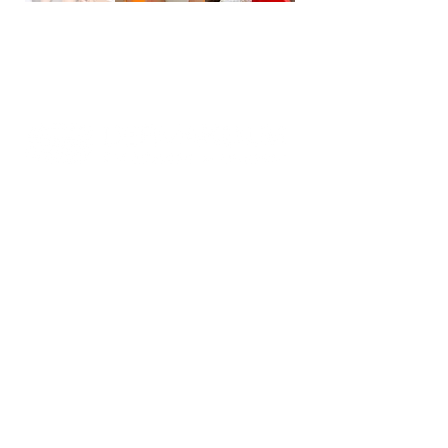
Impressum
|
Datenschutz
Hautarztpraxis Dr. Jacobs & Kollegen
Hans-Hacker-Str 1
95326 Kulmbach
Gesetzlich versicherte Patienten:
09221-391670
Privat versicherte Patienten /
Selbstzahler:
09221-3916717