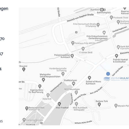
legen
670
17
4
us