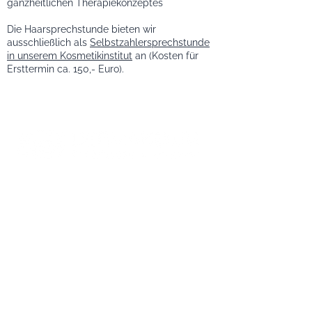
ganzheitlichen Therapiekonzeptes
Die Haarsprechstunde bieten wir
ausschließlich als
Selbstzahlersprechstunde
in unserem Kosmetikinstitut
an (Kosten für
Ersttermin ca.
150,- Euro).
Impressum
|
Datenschutz
Hautarztpraxis Dr. Jacobs & Kollegen
Hans-Hacker-Str 1
95326 Kulmbach
Gesetzlich versicherte Patienten:
09221-391670