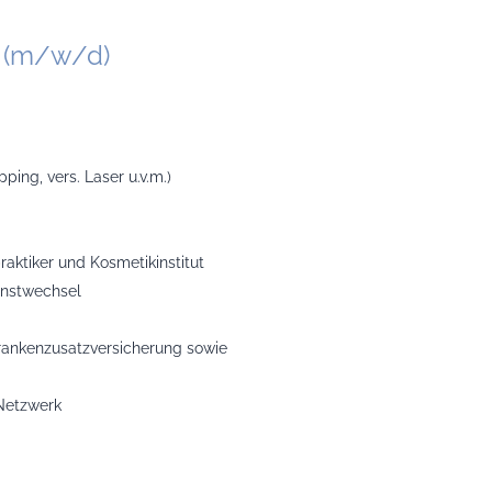
r (m/w/d)
ng, vers. Laser u.v.m.)
aktiker und Kosmetikinstitut
ienstwechsel
Krankenzusatzversicherung sowie
 Netzwerk