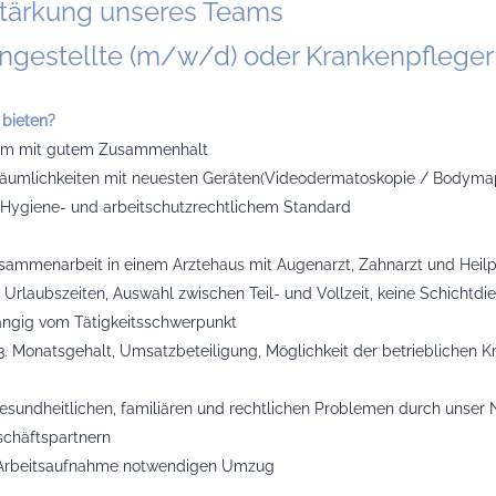
stärkung unseres Teams
ngestellte (m/w/d) oder Krankenpflege
 bieten?
eam mit gutem Zusammenhalt
äumlichkeiten mit neuesten Geräten(Videodermatoskopie / Bodymappi
 Hygiene- und arbeitschutzrechtlichem Standard
Zusammenarbeit in einem Arztehaus mit Augenarzt, Zahnarzt und Heilpr
 Urlaubszeiten, Auswahl zwischen Teil- und Vollzeit, keine Schichtd
ängig vom Tätigkeitsschwerpunkt
13. Monatsgehalt, Umsatzbeteiligung, Möglichkeit der betrieblichen 
sundheitlichen, familiären und rechtlichen Problemen durch unser
schäftspartnern
e Arbeitsaufnahme notwendigen Umzug