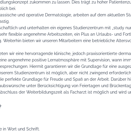
lungskonzept zukommen zu lassen. Dies trägt zu hoher Patientenzu
lich bei.
 klassische und operative Dermatologie, arbeiten auf dem aktuellen S
astig.
chaftlich und unterhalten ein eigenes Studienzentrum mit „study nur
r sehr flexible angenehme Arbeitszeiten, ein Plus an Urlaubs- und For
g. Weiterhin bieten wir unseren Mitarbeitern eine betriebliche Altersv
ieten wir eine hervorragende klinische, jedoch praxisorientierte der
 eine angenehme positive Lernatmosphäre mit Supervision, wann imm
sprechungen. Hiermit garantieren wir die Grundlage für eine ausge
nserem Studienzentrum ist möglich, aber nicht zwingend erforderlic
ie perfekte Grundlage für Freude und Spaß an der Arbeit. Darüber 
ubswünsche unter Berücksichtigung von Feiertagen und Brückentag
schluss der Weiterbildungszeit als Facharzt ist möglich und wird uns
?
 in Wort und Schrift.