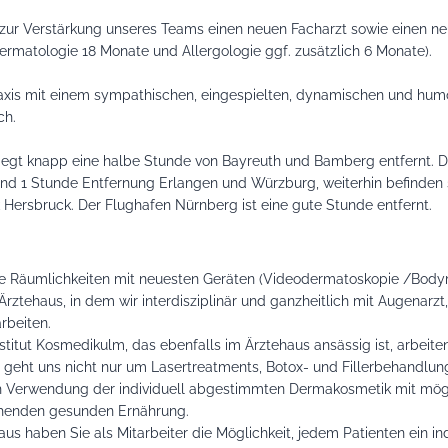
ur Verstärkung unseres Teams einen neuen Facharzt sowie einen ne
Dermatologie 18 Monate und Allergologie ggf. zusätzlich 6 Monate).
xis mit einem sympathischen, eingespielten, dynamischen und hum
ch.
liegt knapp eine halbe Stunde von Bayreuth und Bamberg entfernt. D
 rund 1 Stunde Entfernung Erlangen und Würzburg, weiterhin befinden
k Hersbruck. Der Flughafen Nürnberg ist eine gute Stunde entfernt.
ne Räumlichkeiten mit neuesten Geräten (Videodermatoskopie /Bodyma
 Ärztehaus, in dem wir interdisziplinär und ganzheitlich mit Augenarzt
beiten.
nstitut Kosmedikulm, das ebenfalls im Ärztehaus ansässig ist, arbeit
eht uns nicht nur um Lasertreatments, Botox- und Fillerbehandlun
 Verwendung der individuell abgestimmten Dermakosmetik mit möglic
echenden gesunden Ernährung.
s haben Sie als Mitarbeiter die Möglichkeit, jedem Patienten ein indi