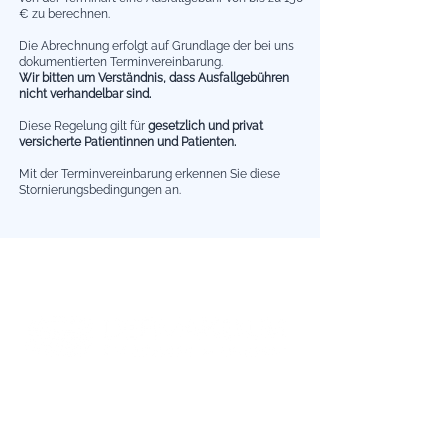
€ zu berechnen.
Die Abrechnung erfolgt auf Grundlage der bei uns
dokumentierten Terminvereinbarung.
Wir bitten um Verständnis, dass Ausfallgebühren
nicht verhandelbar sind.
Diese Regelung gilt für
gesetzlich und privat
versicherte Patientinnen und Patienten.
Mit der Terminvereinbarung erkennen Sie diese
Stornierungsbedingungen an.
Impressum
|
Datenschutz
Hautarztpraxis Dr. Jacobs & Kollegen
Hans-Hacker-Str 1