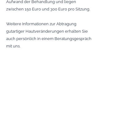
Aufwand der Behandlung und liegen
zwischen 150 Euro und 300 Euro pro Sitzung.
Weitere Informationen zur Abtragung
gutartiger Hautveränderungen erhalten Sie
auch persönlich in einem Beratungsgespräch
mit uns.
Impressum
|
Datenschutz
Hautarztpraxis Dr. Jacobs & Kollegen
Hans-Hacker-Str 1
95326 Kulmbach